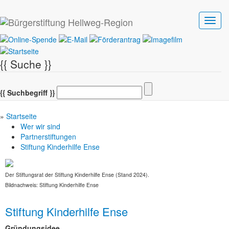
Toggl
navig
{{ Suche }}
{{ Suchbegriff }}
»
Startseite
Wer wir sind
Partnerstiftungen
Stiftung Kinderhilfe Ense
Der Stiftungsrat der Stiftung Kinderhilfe Ense (Stand 2024).
Bildnachweis: Stiftung Kinderhilfe Ense
Stiftung Kinderhilfe Ense
Gründungsidee