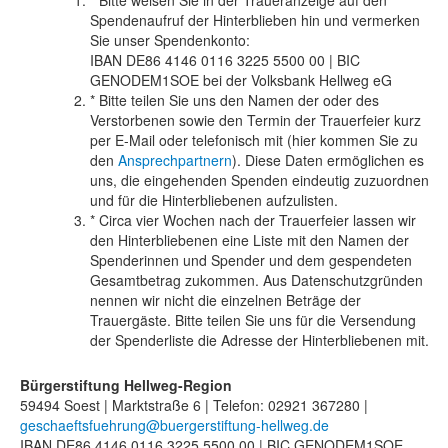
Spendenaufruf der Hinterblieben hin und vermerken
Sie unser Spendenkonto:
IBAN
DE86 4146 0116 3225 5500 00 |
BIC
GENODEM1SOE bei der Volksbank Hellweg eG
* Bitte teilen Sie uns den Namen der oder des
Verstorbenen sowie den Termin der Trauerfeier kurz
per E-Mail oder telefonisch mit (hier kommen Sie zu
den
Ansprechpartnern
). Diese Daten ermöglichen es
uns, die eingehenden Spenden eindeutig zuzuordnen
und für die Hinterbliebenen aufzulisten.
* Circa vier Wochen nach der Trauerfeier lassen wir
den Hinterbliebenen eine Liste mit den Namen der
Spenderinnen und Spender und dem gespendeten
Gesamtbetrag zukommen. Aus Datenschutzgründen
nennen wir nicht die einzelnen Beträge der
Trauergäste. Bitte teilen Sie uns für die Versendung
der Spenderliste die Adresse der Hinterbliebenen mit.
Bürgerstiftung Hellweg-Region
59494 Soest | Marktstraße 6 | Telefon: 02921 367280 |
geschaeftsfuehrung@buergerstiftung-hellweg.de
IBAN
DE86 4146 0116 3225 5500 00 |
BIC
GENODEM1SOE